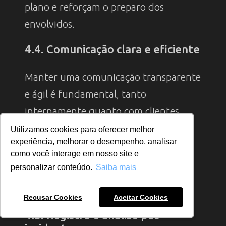
plano e reforçam o preparo dos
envolvidos.
4.4. Comunicação clara e eficiente
Manter uma comunicação transparente
e ágil é fundamental, tanto
internamente quanto com clientes,
parceiros e autoridades reguladoras.
Utilizamos cookies para oferecer melhor
Utilizamos cookies para oferecer melhor
experiência, melhorar o desempenho, analisar
experiência, melhorar o desempenho, analisar
como você interage em nosso site e
como você interage em nosso site e
Isso ajuda a preservar a confiança e
personalizar conteúdo.
personalizar conteúdo.
Saiba mais
Saiba mais
cumprir requisitos legais, como os da
LGPD
e
RCIS
.
Recusar Cookies
Recusar Cookies
Aceitar Cookies
Aceitar Cookies
4.5. Registro e análise pós-