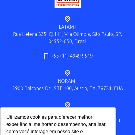
LATAM I
Rua Helena 335, Cj 111, Vila Olímpia, São Paulo, SP,
04552-050, Brasil
+55 (11) 4949 9519
NORAM I
5900 Balcones Dr., STE 100, Austin, TX, 78731, EUA
EUROPE I
Utilizamos cookies para oferecer melhor
Utilizamos cookies para oferecer melhor
Järvevana tee 9, Kesklinna linnaosa, Tallinn, Harju
experiência, melhorar o desempenho, analisar
experiência, melhorar o desempenho, analisar
maakond, 11314, Estonia
como você interage em nosso site e
como você interage em nosso site e